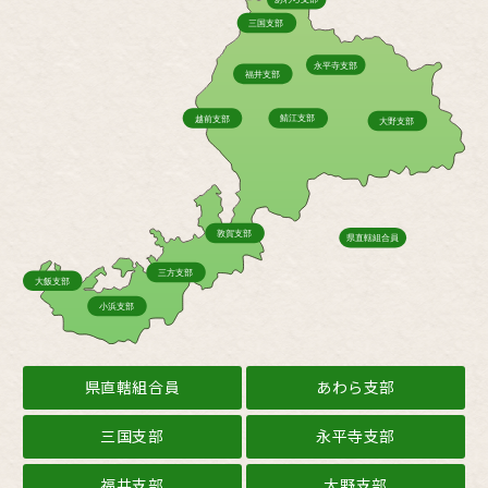
県直轄組合員
あわら支部
三国支部
永平寺支部
福井支部
大野支部