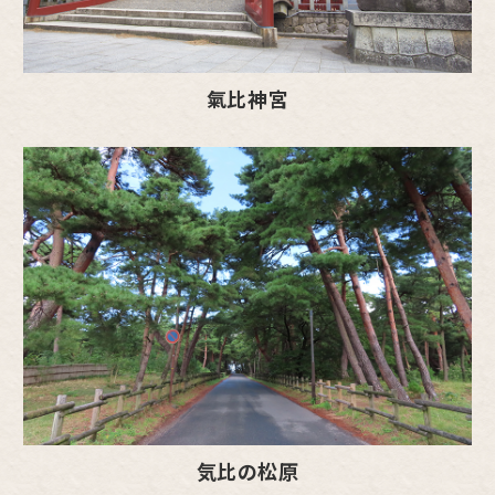
氣比神宮
気比の松原